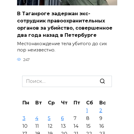
В Таганроге задержан экс-
сотрудник правоохранительных
органов за убийство, совершенное
два года назад в Петербурге
Местонахождение тела убитого до сих
пор неизвестно.
247
Search
for:
Пн
Вт
Ср
Чт
Пт
Сб
Вс
1
2
3
4
5
6
7
8
9
10
11
12
13
14
15
16
17
18
19
20
21
22
23