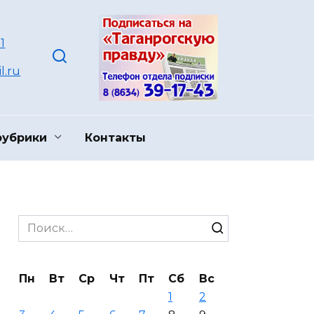
1
l.ru
рубрики
Контакты
Search
for:
Пн
Вт
Ср
Чт
Пт
Сб
Вс
1
2