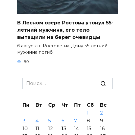
В Лесном озере Ростова утонул 55-
летний мужчина, его тело
вытащили на берег очевидцы
6 августа в Ростове-на-Дону 55-летний
мужчина погиб
80
Search
for:
Пн
Вт
Ср
Чт
Пт
Сб
Вс
1
2
3
4
5
6
7
8
9
10
11
12
13
14
15
16