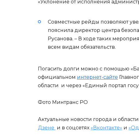
«Уклонение от исполнения администр
Совместные рейды позволяют уве
пояснила директор центра безоп
Русанова. – В ходе таких меропр
всем видам обязательств.
Погасить долги можно с помощью «Б
официальном
интернет-сайте
Главног
области и через «Единый портал госу
Фото Минтранс РО
Актуальные новости города и област
Дзене
и в соцсетях
«Вконтакте»
и
«Од