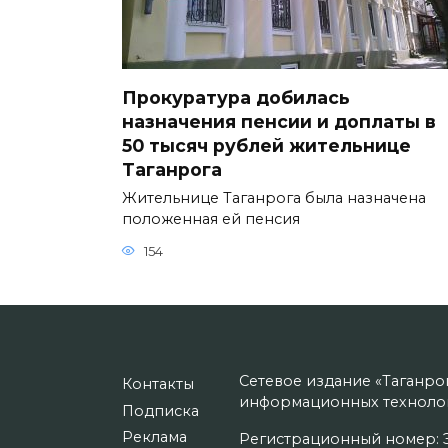
Прокуратура добилась
назначения пенсии и доплаты в
50 тысяч рублей жительнице
Таганрога
Жительнице Таганрога была назначена
положенная ей пенсия
154
Сетевое издание «Таганро
Контакты
информационных технолог
Подписка
Реклама
Регистрационный номер: Э