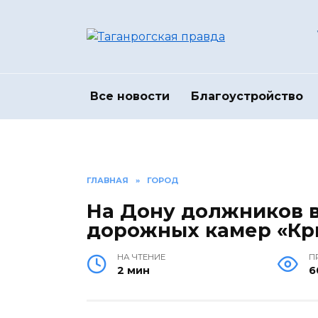
Перейти
к
содержанию
Все новости
Благоустройство
ГЛАВНАЯ
»
ГОРОД
На Дону должников 
дорожных камер «Кр
НА ЧТЕНИЕ
П
2 мин
6