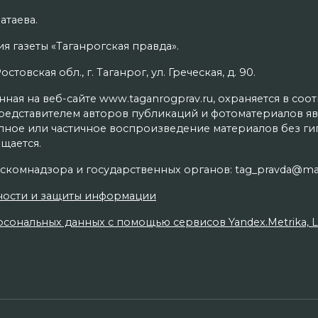
атаева.
я газеты «Таганрогская правда».
товская обл., г. Таганрог, ул. Греческая, д. 90.
ая на веб-сайте www.taganrogprav.ru, охраняется в соо
редставителем авторов публикаций и фотоматериалов яв
олное или частичное воспроизведение материалов без г
щается.
скомнадзора и государственных органов: tag_pravda@mai
ности и защиты информации
сональных данных с помощью сервисов Yandex.Metrika, Live