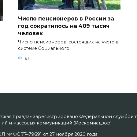
Число пенсионеров в России за
год сократилось на 409 тысяч
человек
Число пенсионеров, состоящих на учете в
системе Социального
81
гская правда» зарегистрировано Федеральной службой п
ий и массовых коммуникаций (Роскомнадзор).
Л № ФС 77–79691 от 27 ноября 2020 года.