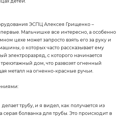
цах детей.
орудования ЭСПЦ Алексея Грищенко –
впервые. Мальчишке все интересно, а особенно
омном цехе может запросто взять его за руку и
ашины, о которых часто рассказывает ему
й электроразряд, с которого начинается
 трехэтажный дом, что развозят огненный
ая металл на огненно-красные ручьи.
ениями:
н делает трубу, и я видел, как получается из
а серая болванка для трубы. Это происходит в