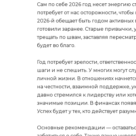
Сам по себе 2026 год несет энергию с
потребует от нас осторожности, чтобы 
2026-й обещает быть годом активных 
готовили заранее. Старые привычки,
трещать по швам, заставляя пересматр
будет во благо.
Год потребует зрелости, ответственно
шаги и не спешить. У многих могут 
личной жизни. В отношениях начнетс
на честности, взаимной поддержке, укр
давно стремился к лидерству или хоте
значимые позиции. В финансах появят
Успех будет у тех, кто действует разум
Основные рекомендации — оставатьс
заботиться о себе. Также важно укреп