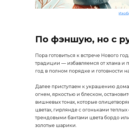
Изобр
По фэншую, но с р
Пора готовиться к встрече Нового го
традиции — избавляемся от хлама и 
год в полном порядке и готовности на
Далее приступаем к украшению дома.
огнем, яркостью и блеском, остановит
вишневых тонах, которые олицетворяю
цветах, гирлянде с огоньками теплых 
трендовыми бантами цвета бордо или
золотые шарики.