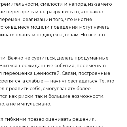
тремительности, смелости и напора, из-за чего
не перегореть и не разрушить то, что важно.
перемен, реализации того, что многие
 устоявшиеся модели поведения могут начать
ивать планы и подходы к делам. Но всё это
сти. Важно не суетиться, делать продуманные
случиться неожиданные события, перемены в
я переоценка ценностей. Связи, построенные
епятся, а слабые — начнут распадаться. Те, кто
л проявить себя, смогут занять более
ся как риски, так и большие возможности.
но, а не импульсивно.
я гибкими, трезво оценивать решения,
лять надежные связи и не бояться начинать