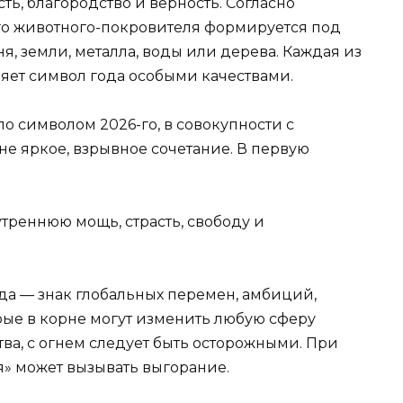
ть, благородство и верность. Согласно
го животного-покровителя формируется под
я, земли, металла, воды или дерева. Каждая из
ляет символ года особыми качествами.
ло символом 2026-го, в совокупности с
не яркое, взрывное сочетание. В первую
реннюю мощь, страсть, свободу и
ода — знак глобальных перемен, амбиций,
рые в корне могут изменить любую сферу
ства, с огнем следует быть осторожными. При
» может вызывать выгорание.