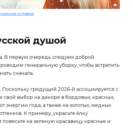
ажение от freepik
усской душой
да. В первую очередь следуем доброй
проводим генеральную уборку, чтобы встретить
чать сначала.
 Поскольку грядущий 2026-й ассоциируется с
е свой выбор на декоре в бордовых, красных,
т энергии года, а также на золотых, медных
оттенков. К примеру, украсьте ёлку
 повесьте на зеленую красавицу красные и