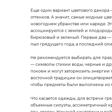
Еще один вариант цветового декора 
оттенков. А значит, самые модные цв
новогоднем убранстве или наряде. Э
ассоциируются с землей и плодороди
бирюзовый и зеленый. Первые два — 
пыл грядущего года, а последний ол
Не рекомендуется выбирать для праз
— символы стихии воды, черные и др
покоем и могут затормозить энергии го
восточной традиции он олицетворяет 
чтобы предметы были выполнены из 
Что касается одежды, для встречи г
объемные силуэты, ассиметричный кр
лён, хлопок. Никакой синтетики и пай