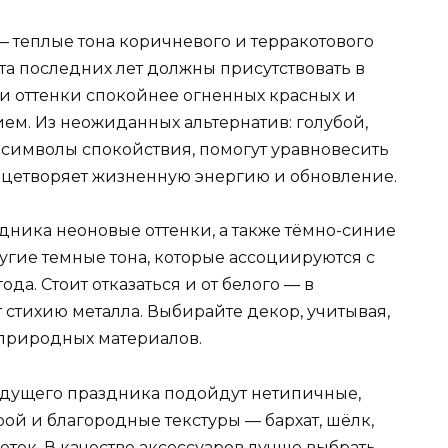
— теплые тона коричневого и терракотового
ета последних лет должны присутствовать в
ти оттенки спокойнее огненных красных и
ем. Из неожиданных альтернатив: голубой,
символы спокойствия, помогут уравновесить
ицетворяет жизненную энергию и обновление.
дника неоновые оттенки, а также тёмно-синие
угие темные тона, которые ассоциируются с
да. Стоит отказаться и от белого — в
стихию металла. Выбирайте декор, учитывая,
природных материалов.
рядущего праздника подойдут нетипичные,
ой и благородные текстуры — бархат, шёлк,
еток. В качестве аксессуаров лучше выбрать