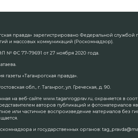
гская правда» зарегистрировано Федеральной службой п
ий и массовых коммуникаций (Роскомнадзор).
Л № ФС 77–79691 от 27 ноября 2020 года.
атаева.
я газеты «Таганрогская правда».
товская обл., г. Таганрог, ул. Греческая, д. 90.
ая на веб-сайте www.taganrogprav.ru, охраняется в соо
редставителем авторов публикаций и фотоматериалов яв
олное или частичное воспроизведение материалов без г
щается.
скомнадзора и государственных органов: tag_pravda@mai