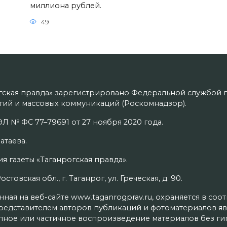
миллиона рублей.
49
гская правда» зарегистрировано Федеральной службой п
ий и массовых коммуникаций (Роскомнадзор).
Л № ФС 77–79691 от 27 ноября 2020 года.
атаева.
я газеты «Таганрогская правда».
товская обл., г. Таганрог, ул. Греческая, д. 90.
ая на веб-сайте www.taganrogprav.ru, охраняется в соо
редставителем авторов публикаций и фотоматериалов яв
олное или частичное воспроизведение материалов без г