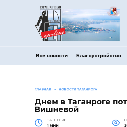
Перейти
к
содержанию
Все новости
Благоустройство
ГЛАВНАЯ
»
НОВОСТИ ТАГАНРОГА
Днем в Таганроге по
Вишневой
НА ЧТЕНИЕ
П
1 мин
3