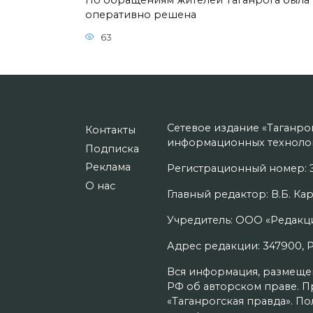
По обращениям жителей Таганрога была
оперативно решена
63
Сетевое издание «Таганро
Контакты
информационных технолог
Подписка
Реклама
Регистрационный номер: Э
О нас
Главный редактор: В.Б. Кар
Учредитель: ООО «Редакци
Адрес редакции: 347900, Рос
Вся информация, размещенн
РФ об авторском праве. П
«Таганрогская правда». П