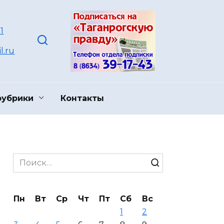
1
l.ru
рубрики
Контакты
Search
for:
Пн
Вт
Ср
Чт
Пт
Сб
Вс
1
2