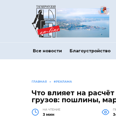
Перейти
к
содержанию
Все новости
Благоустройство
ГЛАВНАЯ
»
#РЕКЛАМА
Что влияет на расчё
грузов: пошлины, ма
НА ЧТЕНИЕ
П
3 мин
3