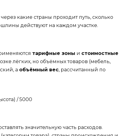
 через какие страны проходит путь, сколько
ошлины действуют на каждом участке.
применяются
тарифные зоны
и
стоимостные
озке лёгких, но объёмных товаров (мебель,
ский, а
объёмный вес
, рассчитанный по
сота) / 5000
тавлять значительную часть расходов.
 (категории товара), страны происхождения и