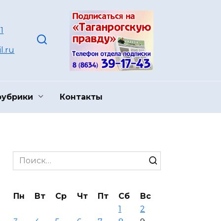
1
l.ru
рубрики
Контакты
Search
for:
Пн
Вт
Ср
Чт
Пт
Сб
Вс
1
2