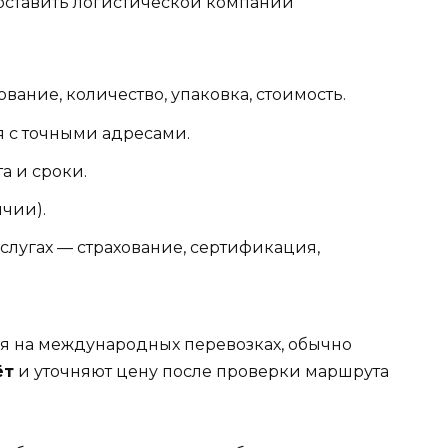
оставить логистической компании
ание, количество, упаковка, стоимость.
я с точными адресами.
а и сроки.
чии).
лугах — страхование, сертификация,
я на международных перевозках, обычно
ёт
и уточняют цену после проверки маршрута