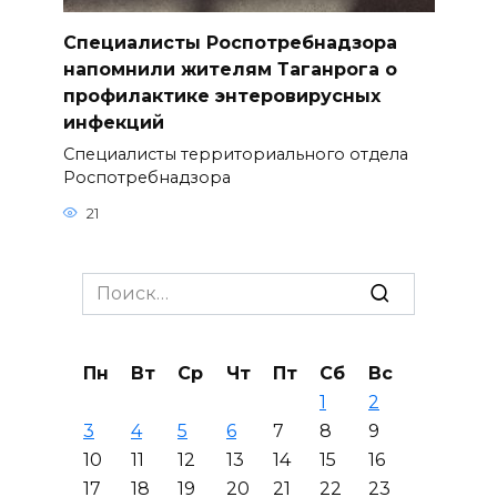
Специалисты Роспотребнадзора
напомнили жителям Таганрога о
профилактике энтеровирусных
инфекций
Специалисты территориального отдела
Роспотребнадзора
21
Search
for:
Пн
Вт
Ср
Чт
Пт
Сб
Вс
1
2
3
4
5
6
7
8
9
10
11
12
13
14
15
16
17
18
19
20
21
22
23