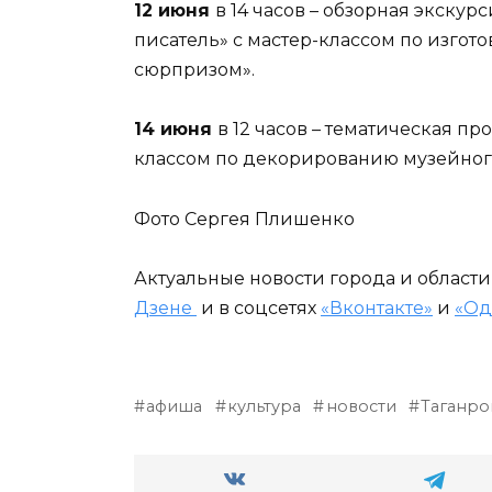
12 июня
в 14 часов – обзорная экскур
писатель» с мастер-классом по изгот
сюрпризом».
14 июня
в 12 часов – тематическая пр
классом по декорированию музейного
Фото Сергея Плишенко
Актуальные новости города и област
Дзене
и в соцсетях
«Вконтакте»
и
«Од
афиша
культура
новости
Таганро