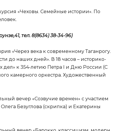
кскурсия «Чеховы. Семейные истории». По
еловек.
зе,41, тел. 8(8634) 38-34-96)
тория «Через века к современному Таганрогу.
ти до наших дней». В 18 часов – историко-
 дел» к 354-летию Петра I и Дню России (С
ого камерного оркестра. Художественный
альный вечер «Созвучие времен» с участием
Олега Безуглова (скрипка) и Екатерины
альный вечер «Барокко, классицизм, модерн.