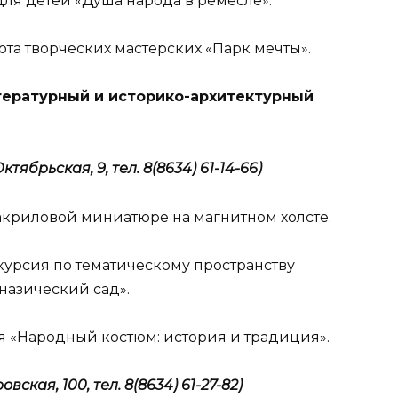
с для детей «Душа народа в ремесле».
абота творческих мастерских «Парк мечты».
тературный и историко-архитектурный
тябрьская, 9, тел. 8(8634) 61-14-66)
 акриловой миниатюре на магнитном холсте.
кскурсия по тематическому пространству
мназический сад».
ия «Народный костюм: история и традиция».
ская, 100, тел. 8(8634) 61-27-82)