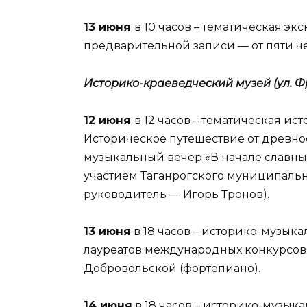
13 июня
в 10 часов – тематическая э
предварительной записи — от пяти ч
Историко-краеведческий музей (ул. Фрун
12 июня
в 12 часов – тематическая ис
Историческое путешествие от древнос
музыкальный вечер «В начале славных
участием Таганрогского муниципальн
руководитель — Игорь Тронов).
13 июня
в 18 часов – историко-музык
лауреатов международных конкурсов 
Добровольской (фортепиано).
14 июня
в 18 часов – историко-музык