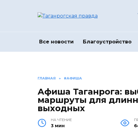
Перейти
к
содержанию
Все новости
Благоустройство
ГЛАВНАЯ
»
#АФИША
Афиша Таганрога: в
маршруты для длинн
выходных
НА ЧТЕНИЕ
П
3 мин
6