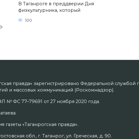
В Таганроге в преддверии Дня
физкультурника, который
100
о
гская правда» зарегистрировано Федеральной службой п
ий и массовых коммуникаций (Роскомнадзор).
Л № ФС 77–79691 от 27 ноября 2020 года.
атаева.
я газеты «Таганрогская правда».
товская обл., г. Таганрог, ул. Греческая, д. 90.