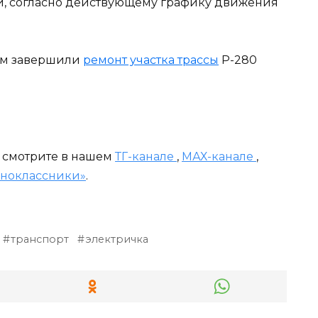
и, согласно действующему графику движения
вом завершили
ремонт участка трассы
Р-280
и смотрите в нашем
ТГ-канале
,
МАХ-канале
,
ноклассники»
.
транспорт
электричка