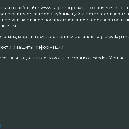
ая на веб-сайте www.taganrogprav.ru, охраняется в соо
редставителем авторов публикаций и фотоматериалов яв
олное или частичное воспроизведение материалов без г
щается.
скомнадзора и государственных органов: tag_pravda@mai
ности и защиты информации
сональных данных с помощью сервисов Yandex.Metrika, Live