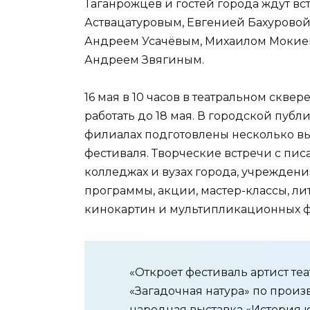
Таганрожцев и гостей города ждут в
Аствацатуровым, Евгенией Бахуровой
Андреем Усачёвым, Михаилом Мокие
Андреем Звягиным.
16 мая в 10 часов в театральном скве
работать до 18 мая. В городской публ
филиалах подготовлены несколько вы
фестиваля. Творческие встречи с писа
колледжах и вузах города, учрежден
программы, акции, мастер-классы, ли
кинокартин и мультипликационных 
«Откроет фестиваль артист те
«Загадочная натура» по произ
народная выставка «История ю