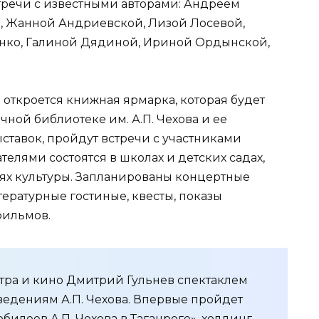
стречи с известными авторами: Андреем
, Жанной Андриевской, Лизой Лосевой,
нко, Галиной Дядиной, Ириной Ордынской,
ре откроется книжная ярмарка, которая будет
ичной библиотеке им. А.П. Чехова и ее
ставок, пройдут встречи с участниками
телями состоятся в школах и детских садах,
иях культуры. Запланированы концертные
тературные гостиные, квесты, показы
фильмов.
атра и кино Дмитрий Гульнев спектаклем
ведениям А.П. Чехова. Впервые пройдет
билеев А.П. Чехова в Таганроге», холдинг