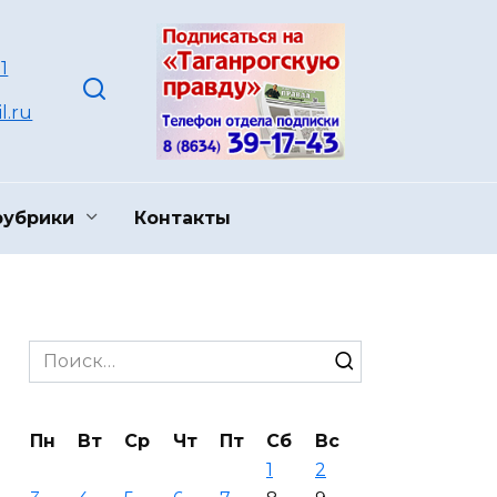
1
l.ru
рубрики
Контакты
Search
for:
Пн
Вт
Ср
Чт
Пт
Сб
Вс
1
2