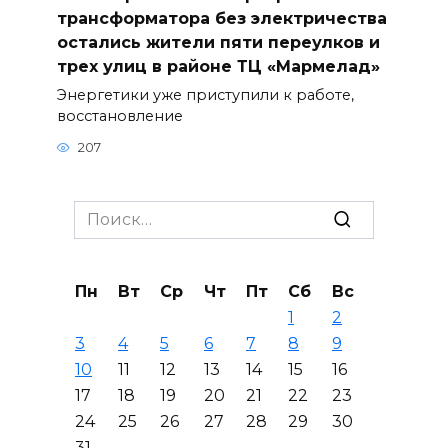
трансформатора без электричества
остались жители пяти переулков и
трех улиц в районе ТЦ «Мармелад»
Энергетики уже приступили к работе,
восстановление
207
Search
for:
Пн
Вт
Ср
Чт
Пт
Сб
Вс
1
2
3
4
5
6
7
8
9
10
11
12
13
14
15
16
17
18
19
20
21
22
23
24
25
26
27
28
29
30
31